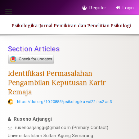
Quick
Register
Login
jump
Toggle
to
navigation
Psikologika: Jurnal Pemikiran dan Penelitian Psikologi
page
content
Main
Section Articles
Navigation
Main
Content
Identifikasi Permasalahan
Sidebar
Pengambilan Keputusan Karir
Remaja
https://doi.org/10.20885/psikologika.vol22.iss2.art3
Ruseno Arjanggi
rusenoarjanggi@gmail.com
(Primary Contact)
Universitas Islam Sultan Agung Semarang