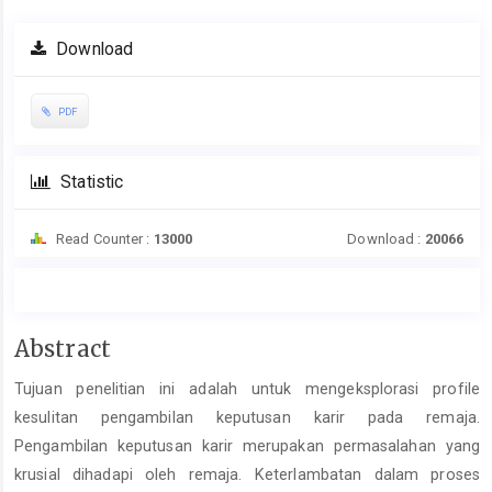
Download
PDF
Statistic
Read Counter :
13000
Download :
20066
Main
Abstract
Article
Tujuan penelitian ini adalah untuk mengeksplorasi profile
Content
kesulitan pengambilan keputusan karir pada remaja.
Pengambilan keputusan karir merupakan permasalahan yang
krusial dihadapi oleh remaja. Keterlambatan dalam proses