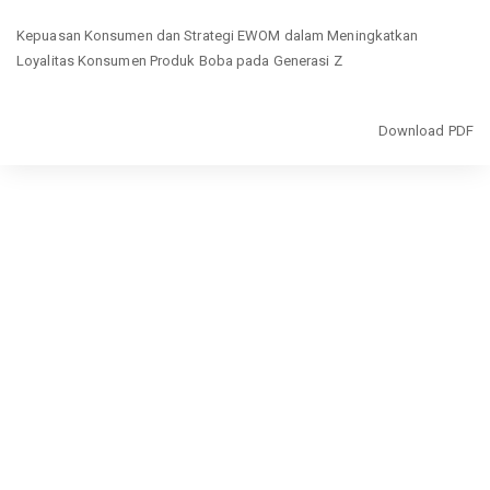
Return
Kepuasan Konsumen dan Strategi EWOM dalam Meningkatkan
to
Loyalitas Konsumen Produk Boba pada Generasi Z
Article
Details
Download
Download PDF