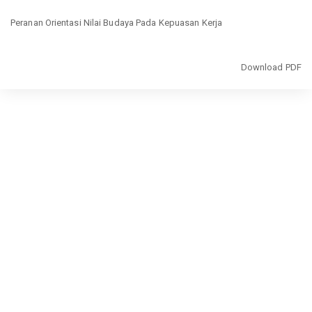
Return
Peranan Orientasi Nilai Budaya Pada Kepuasan Kerja
to
Article
Details
Download
Download PDF