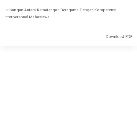
Return
Hubungan Antara Kematangan Beragama Dengan Kompetensi
to
Interpersonal Mahasiswa
Article
Details
Download
Download PDF