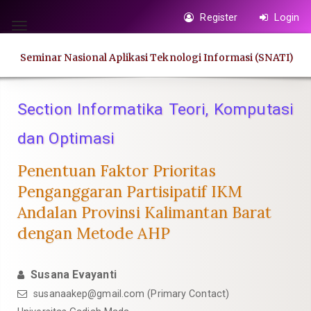
Quick
Register
Login
jump
Toggle
to
navigation
Seminar Nasional Aplikasi Teknologi Informasi (SNATI)
page
content
Main
Section Informatika Teori, Komputasi
Navigation
dan Optimasi
Main
Content
Penentuan Faktor Prioritas
Sidebar
Penganggaran Partisipatif IKM
Andalan Provinsi Kalimantan Barat
dengan Metode AHP
Susana Evayanti
susanaakep@gmail.com
(Primary Contact)