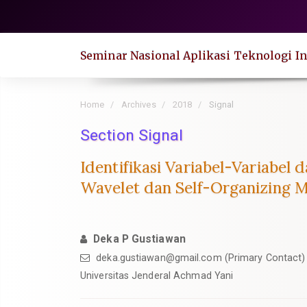
Quick
jump
to
Seminar Nasional Aplikasi Teknologi In
page
content
Main
Home
Archives
2018
Signal
Navigation
Section Signal
Main
Content
Identifikasi Variabel-Variabel
Sidebar
Wavelet dan Self-Organizing 
Deka P Gustiawan
deka.gustiawan@gmail.com
(Primary Contact)
Universitas Jenderal Achmad Yani