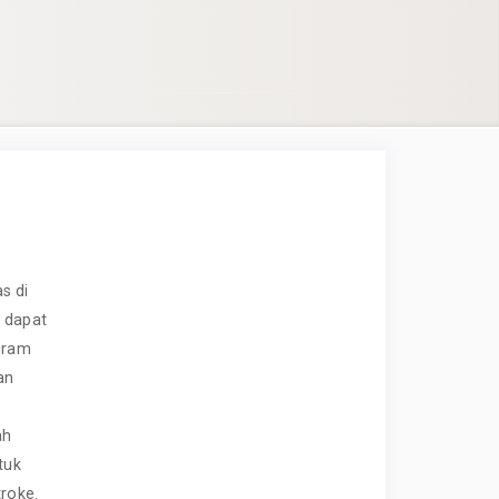
s di
g dapat
ogram
an
ah
tuk
troke.