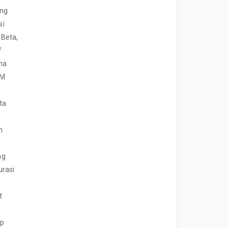
ang
si
Beta,
f
ma
OM
ta
n
ng
urasi
t
u
up