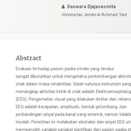
Daswara Djajasasmita
Universitas Jenderal Achmad Yani
Main
Abstract
Article
Evaluasi terhadap pasien paska stroke yang terukur
Content
sangat dibutuhkan untuk mengetahui perkembangan aktivita
otak dalam masa rehabilitasi. Salah satunya instrumen yan
menangkap aktivitas listrik di otak adalah Elektroensephal
(EEG). Pengamatan visual yang dilakukan dokter dari rekam
EEG adalah kerapatan, amplitudo, bentuk gelombang, dan
perbandingan sinyal pada kanal yang simetrik, namun tidakl
mudah. Penelitian ini melakukan ekstraksi dari sinyal EEG un
memperoleh variabel-variabel signifikan dari pasien paska s