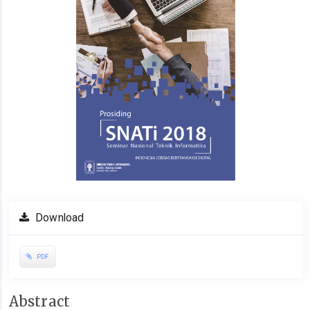
Download
PDF
Main
Abstract