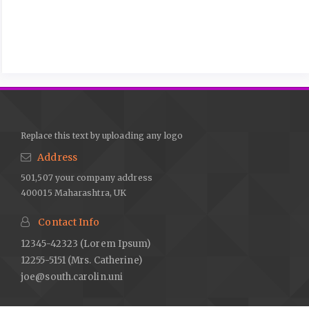
Replace this text by uploading any logo
Address
501,507 your company address
400015 Maharashtra, UK
Contact Info
12345-42323 (Lorem Ipsum)
12255-5151 (Mrs. Catherine)
joe@south.carolin.uni