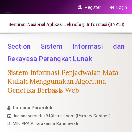
Quick
Register
Login
jump
Toggle
to
navigation
Seminar Nasional Aplikasi Teknologi Informasi (SNATI)
page
content
Main
Section Sistem Informasi dan
Navigation
Rekayasa Perangkat Lunak
Main
Content
Sistem Informasi Penjadwalan Mata
Sidebar
Kuliah Menggunakan Algoritma
Genetika Berbasis Web
Lusiana Paranduk
lusianaparanduk94@gmail.com
(Primary Contact)
STMIK PPKIA Tarakanita Rahmawati