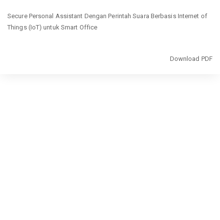
Return
Secure Personal Assistant Dengan Perintah Suara Berbasis Internet of
to
Things (IoT) untuk Smart Office
Article
Details
Download
Download PDF