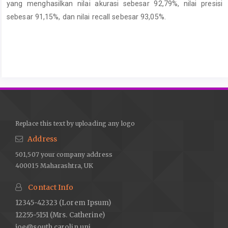
yang menghasilkan nilai akurasi sebesar 92,79%, nilai presisi
sebesar 91,15%, dan nilai recall sebesar 93,05%.
Article
Details
Replace this text by uploading any logo
Address
501,507 your company address
400015 Maharashtra, UK
Contact Info
12345-42323 (Lorem Ipsum)
12255-5151 (Mrs. Catherine)
joe@south.carolin.uni