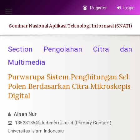
Quick
Register
Login
jump
Toggle
to
navigation
Seminar Nasional Aplikasi Teknologi Informasi (SNATI)
page
content
Main
Section Pengolahan Citra dan
Navigation
Multimedia
Main
Content
Purwarupa Sistem Penghitungan Sel
Sidebar
Polen Berdasarkan Citra Mikroskopis
Digital
Ainan Nur
13523185@students.uii.ac.id
(Primary Contact)
Universitas Islam Indonesia