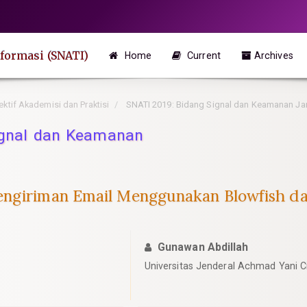
formasi (SNATI)
Home
Current
Archives
ektif Akademisi dan Praktisi
SNATI 2019: Bidang Signal dan Keamanan Ja
ignal dan Keamanan
engiriman Email Menggunakan Blowfish da
Gunawan Abdillah
Universitas Jenderal Achmad Yani C