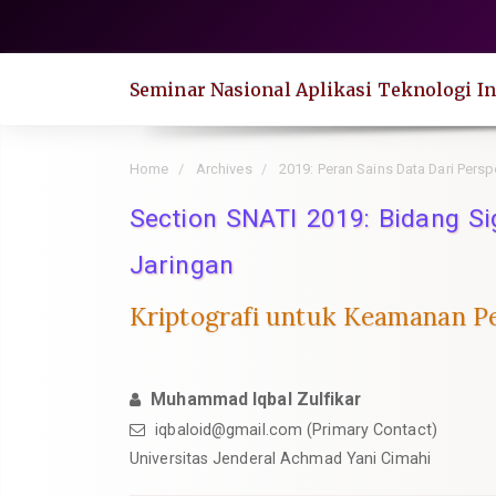
Quick
jump
to
Seminar Nasional Aplikasi Teknologi In
page
content
Main
Home
Archives
2019: Peran Sains Data Dari Persp
Navigation
Section SNATI 2019: Bidang S
Main
Content
Jaringan
Sidebar
Kriptografi untuk Keamanan P
Muhammad Iqbal Zulfikar
iqbaloid@gmail.com
(Primary Contact)
Universitas Jenderal Achmad Yani Cimahi