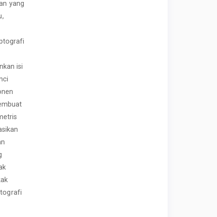
nan yang
u,
ptografi
n
kan isi
nci
onen
membuat
etris
asikan
an
g
ak
kak
tografi