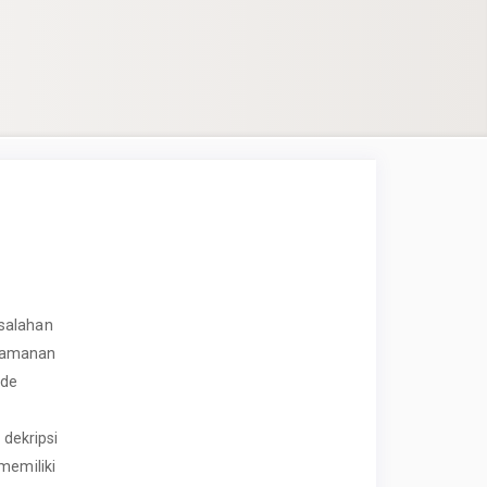
salahan
eamanan
ode
dekripsi
memiliki