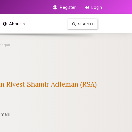
Register
Login
About
SEARCH
ringan
n Rivest Shamir Adleman (RSA)
imahi