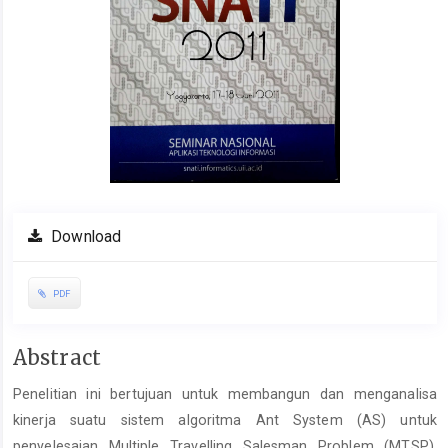
Download
PDF
Main
Abstract
Article
Penelitian ini bertujuan untuk membangun dan menganalisa
Content
kinerja suatu sistem algoritma Ant System (AS) untuk
penyelesaian Multiple Travelling Salesman Problem (MTSP).