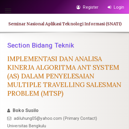
Quick
Register
Login
jump
Toggle
to
navigation
Seminar Nasional Aplikasi Teknologi Informasi (SNATI)
page
content
Main
Section Bidang Teknik
Navigation
Main
IMPLEMENTASI DAN ANALISA
Content
KINERJA ALGORITMA ANT SYSTEM
Sidebar
(AS) DALAM PENYELESAIAN
MULTIPLE TRAVELLING SALESMAN
PROBLEM (MTSP)
Boko Susilo
adiluhung05@yahoo.com
(Primary Contact)
Universitas Bengkulu