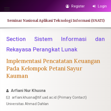
Quick
Register
Login
jump
Toggle
to
navigation
Seminar Nasional Aplikasi Teknologi Informasi (SNATI)
page
content
Main
Section Sistem Informasi dan
Navigation
Rekayasa Perangkat Lunak
Main
Content
Implementasi Pencatatan Keuangan
Sidebar
Pada Kelompok Petani Sayur
Kauman
Arfiani Nur Khusna
arfiani.khusna@tif.uad.ac.id
(Primary Contact)
Universitas Ahmad Dahlan