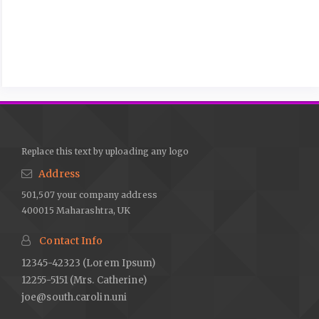
Replace this text by uploading any logo
Address
501,507 your company address
400015 Maharashtra, UK
Contact Info
12345-42323 (Lorem Ipsum)
12255-5151 (Mrs. Catherine)
joe@south.carolin.uni