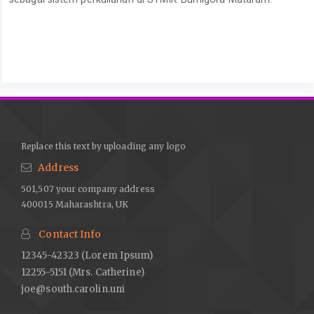
Article
Details
Replace this text by uploading any logo
Address
501,507 your company address
400015 Maharashtra, UK
Contact Info
12345-42323 (Lorem Ipsum)
12255-5151 (Mrs. Catherine)
joe@south.carolin.uni