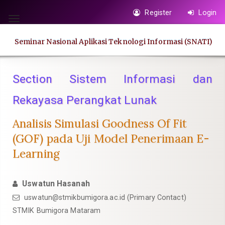
Quick
Register
Login
jump
Toggle
to
navigation
Seminar Nasional Aplikasi Teknologi Informasi (SNATI)
page
content
Main
Section Sistem Informasi dan
Navigation
Rekayasa Perangkat Lunak
Main
Content
Analisis Simulasi Goodness Of Fit
Sidebar
(GOF) pada Uji Model Penerimaan E-
Learning
Uswatun Hasanah
uswatun@stmikbumigora.ac.id
(Primary Contact)
STMIK Bumigora Mataram