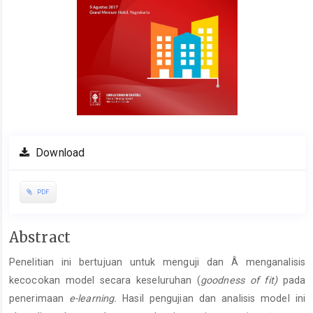
Download
PDF
Main
Abstract
Article
Penelitian ini bertujuan untuk menguji dan Â menganalisis
Content
kecocokan model secara keseluruhan (
goodness of fit)
pada
penerimaan
e-learning.
Hasil pengujian dan analisis model ini