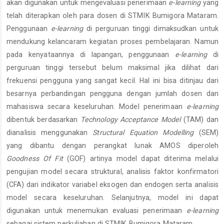
akan digunakan untuk mengevaluasi penerimaan
e-learning
yang
telah diterapkan oleh para dosen di STMIK Bumigora Mataram.
Penggunaan
e-learning
di perguruan tinggi dimaksudkan untuk
mendukung kelancaram kegiatan proses pembelajaran. Namun
pada kenyataannya di lapangan, penggunaan
e-learning
di
perguruan tinggi tersebut belum maksimal jika dilihat dari
frekuensi pengguna yang sangat kecil. Hal ini bisa ditinjau dari
besarnya perbandingan pengguna dengan jumlah dosen dan
mahasiswa secara keseluruhan. Model penerimaan
e-learning
dibentuk berdasarkan
Technology Acceptance Model
(TAM) dan
dianalisis menggunakan
Structural Equation Modelling
(SEM)
yang dibantu dengan perangkat lunak AMOS diperoleh
Goodness Of Fit
(GOF) artinya model dapat diterima melalui
pengujian model secara struktural, analisis faktor konfirmatori
(CFA) dari indikator variabel eksogen dan endogen serta analisis
model secara keseluruhan. Selanjutnya, model ini dapat
digunakan untuk menemukan evaluasi penerimaan
e-learning
sebagai sistem perkuliahan di STMIK Bumigora Mataram.