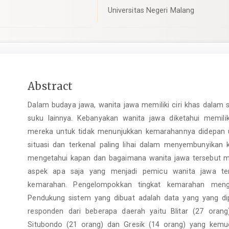
Universitas Negeri Malang
Main
Abstract
Article
Dalam budaya jawa, wanita jawa memiliki ciri khas dalam 
Content
suku lainnya. Kebanyakan wanita jawa diketahui memi
mereka untuk tidak menunjukkan kemarahannya didepan
situasi dan terkenal paling lihai dalam menyembunyikan
mengetahui kapan dan bagaimana wanita jawa tersebut mar
aspek apa saja yang menjadi pemicu wanita jawa te
kemarahan. Pengelompokkan tingkat kemarahan mengg
Pendukung sistem yang dibuat adalah data yang yang dip
responden dari beberapa daerah yaitu Blitar (27 orang
Situbondo (21 orang) dan Gresik (14 orang) yang kem