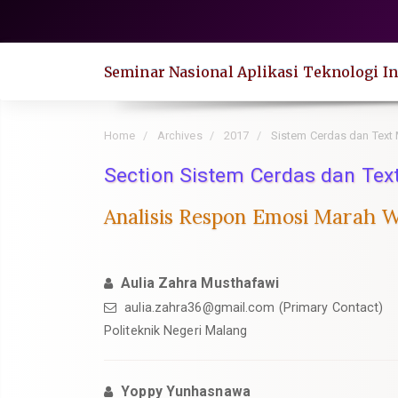
Quick
jump
to
Seminar Nasional Aplikasi Teknologi In
page
content
Main
Home
Archives
2017
Sistem Cerdas dan Text 
Navigation
Section Sistem Cerdas dan Tex
Main
Content
Analisis Respon Emosi Marah 
Sidebar
Aulia Zahra Musthafawi
aulia.zahra36@gmail.com
(Primary Contact)
Politeknik Negeri Malang
Yoppy Yunhasnawa