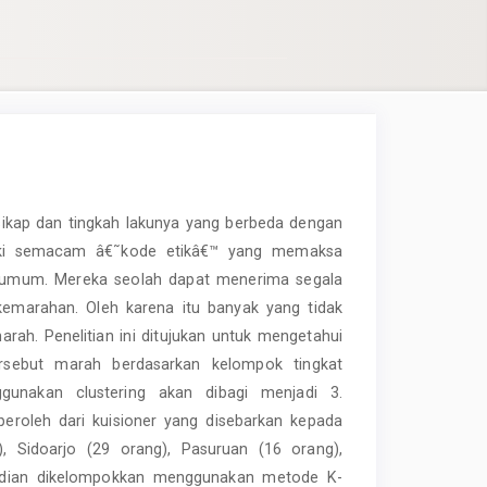
sikap dan tingkah lakunya yang berbeda dengan
liki semacam â€˜kode etikâ€™ yang memaksa
 umum. Mereka seolah dapat menerima segala
 kemarahan. Oleh karena itu banyak yang tidak
ah. Penelitian ini ditujukan untuk mengetahui
rsebut marah berdasarkan kelompok tingkat
unakan clustering akan dibagi menjadi 3.
eroleh dari kuisioner yang disebarkan kepada
), Sidoarjo (29 orang), Pasuruan (16 orang),
udian dikelompokkan menggunakan metode K-