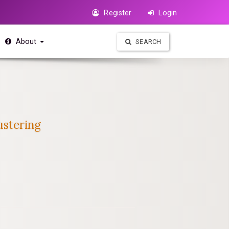
Register
Login
About
SEARCH
ustering