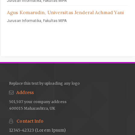
Jurusan Informatika, Fakultas MIPA
Agus Komarudin,
Universitas Jenderal Achmad Yani
Jurusan Informatika, Fakultas MIPA
Replace this text by uploading any logo
Address
501,507 your company address
400015 Maharashtra, UK
Contact Info
12345-42323 (Lorem Ipsum)