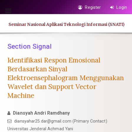
Quick
Register
Login
jump
Toggle
to
navigation
Seminar Nasional Aplikasi Teknologi Informasi (SNATI)
page
content
Main
Section Signal
Navigation
Main
Identifikasi Respon Emosional
Content
Berdasarkan Sinyal
Sidebar
Elektroensephalogram Menggunakan
Wavelet dan Support Vector
Machine
Diansyah Andri Ramdhany
diansyahar25.dar@gmail.com
(Primary Contact)
Universitas Jenderal Achmad Yani