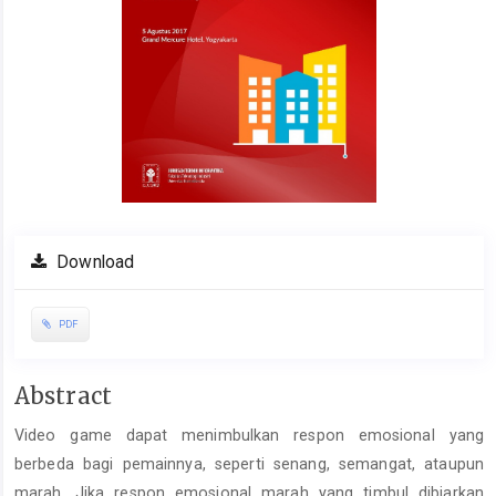
Download
PDF
Main
Abstract
Article
Video game dapat menimbulkan respon emosional yang
Content
berbeda bagi pemainnya, seperti senang, semangat, ataupun
marah. Jika respon emosional marah yang timbul dibiarkan