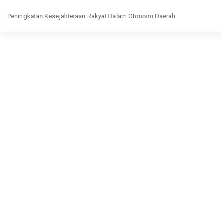
Return
Peningkatan Kesejahteraan Rakyat Dalam Otonomi Daerah
to
Article
Details