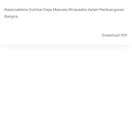
Return
Nasionalisme Sumber Daya Manusia Wirausaha dalam Pembangunan
to
Bangsa
Article
Details
Download
Download PDF