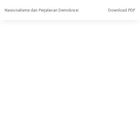
Return
Download
Nasionalisme dan Perjalanan Demokrasi
Download PDF
to
Article
Details