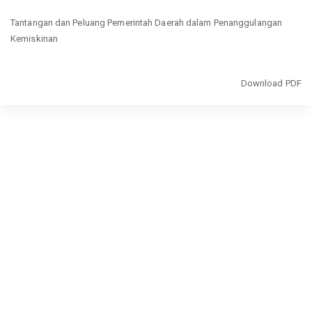
Return
Tantangan dan Peluang Pemerintah Daerah dalam Penanggulangan
to
Kemiskinan
Article
Details
Download
Download PDF