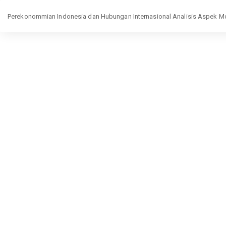
Return
Perekonommian Indonesia dan Hubungan Internasional Analisis Aspek M
to
Article
Details