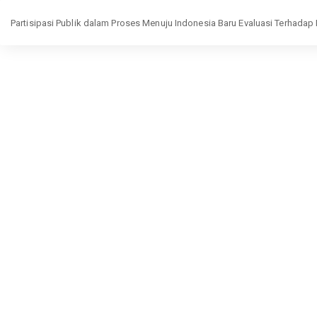
Return
Partisipasi Publik dalam Proses Menuju Indonesia Baru Evaluasi Terhad
to
Article
Details