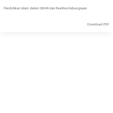
Return
Pendidikan Islam dalam GBHN dan Realitas Kebangsaan
to
Article
Details
Download
Download PDF