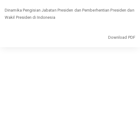
Return
Dinamika Pengisian Jabatan Presiden dan Pemberhentian Presiden dan
to
Wakil Presiden di Indonesia
Article
Details
Download
Download PDF