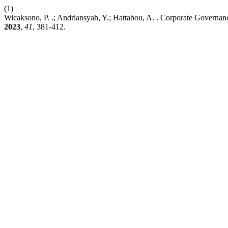
(1)
Wicaksono, P. .; Andriansyah, Y.; Hattabou, A. . Corporate Governa
2023
,
41
, 381-412.