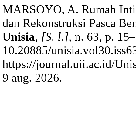
MARSOYO, A. Rumah Inti u
dan Rekonstruksi Pasca Be
Unisia
,
[S. l.]
, n. 63, p. 1
10.20885/unisia.vol30.iss63
https://journal.uii.ac.id/Un
9 aug. 2026.