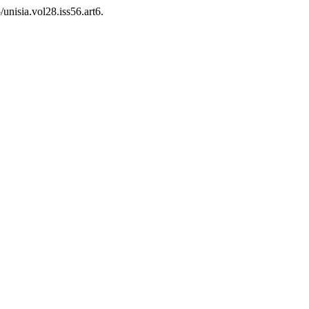
/unisia.vol28.iss56.art6.