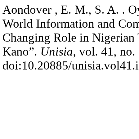
Aondover , E. M., S. A. . O
World Information and Com
Changing Role in Nigerian 
Kano”.
Unisia
, vol. 41, no
doi:10.20885/unisia.vol41.i