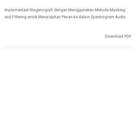
Return
Implementasi Steganografi dengan Menggunakan Metode Masking
to
and Filtering untuk Menyisipkan Pesan ke dalam Spectrogram Audio
Article
Details
Download
Download PDF