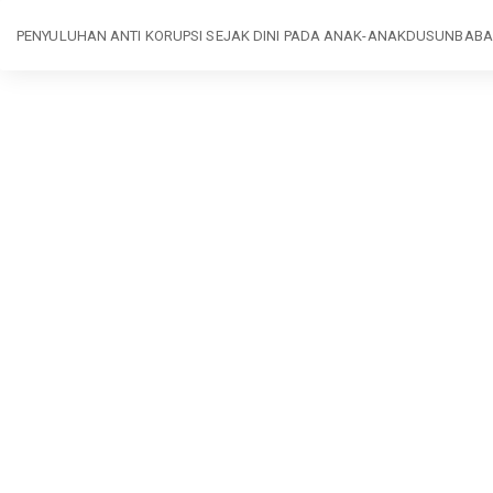
Return
PENYULUHAN ANTI KORUPSI SEJAK DINI PADA ANAK-ANAKDUSUNBAB
to
Article
Details