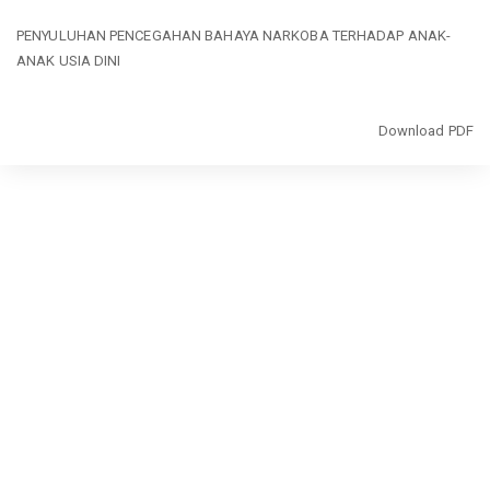
Return
PENYULUHAN PENCEGAHAN BAHAYA NARKOBA TERHADAP ANAK-
to
ANAK USIA DINI
Article
Details
Download
Download PDF