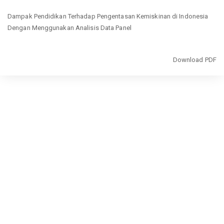
Return
Dampak Pendidikan Terhadap Pengentasan Kemiskinan di Indonesia
to
Dengan Menggunakan Analisis Data Panel
Article
Details
Download
Download PDF