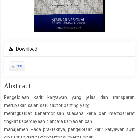
Download
PDF
Main
Abstract
Article
Pengelolaan karir karyawan yang jelas dan transparan
Content
merupakan salah satu faktor penting yang
meningkatkan keharmonisan suasana kerja dan mempererat
tingkat kepercayaan diantara karyawan dan
manajemen. Pada prakteknya, pengelolaan karir karyawan sulit
dipisahkan dari faktor-faktor subyektif pihak