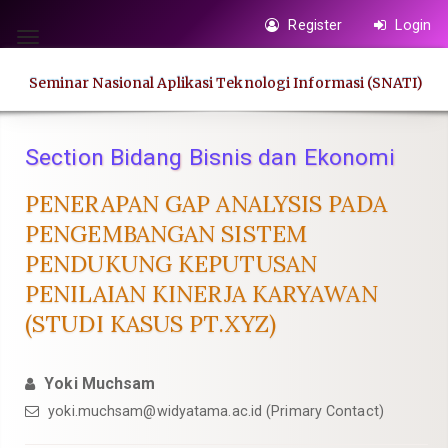
Quick
Register
Login
jump
Toggle
to
navigation
Seminar Nasional Aplikasi Teknologi Informasi (SNATI)
page
content
Main
Section Bidang Bisnis dan Ekonomi
Navigation
Main
PENERAPAN GAP ANALYSIS PADA
Content
PENGEMBANGAN SISTEM
Sidebar
PENDUKUNG KEPUTUSAN
PENILAIAN KINERJA KARYAWAN
(STUDI KASUS PT.XYZ)
Yoki Muchsam
yoki.muchsam@widyatama.ac.id
(Primary Contact)