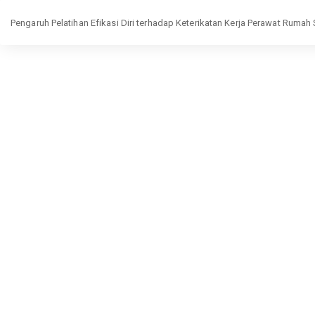
Return
Pengaruh Pelatihan Efikasi Diri terhadap Keterikatan Kerja Perawat Ruma
to
Article
Details