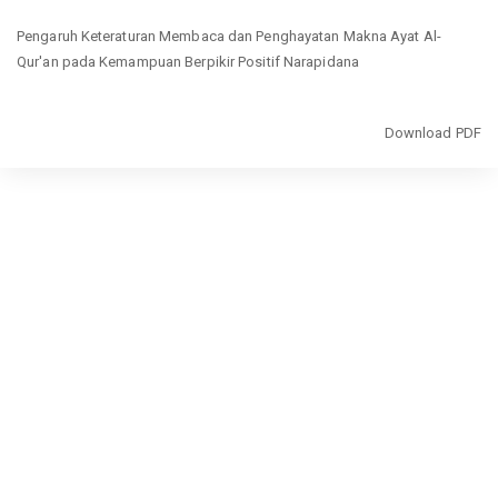
Return
Pengaruh Keteraturan Membaca dan Penghayatan Makna Ayat Al-
to
Qur'an pada Kemampuan Berpikir Positif Narapidana
Article
Details
Download
Download PDF