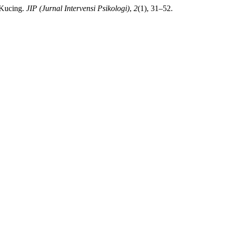
 Kucing.
JIP (Jurnal Intervensi Psikologi)
,
2
(1), 31–52.