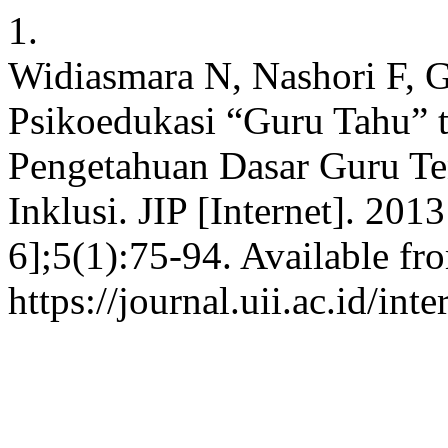
1.
Widiasmara N, Nashori F, G
Psikoedukasi “Guru Tahu” 
Pengetahuan Dasar Guru Ten
Inklusi. JIP [Internet]. 201
6];5(1):75-94. Available fr
https://journal.uii.ac.id/in