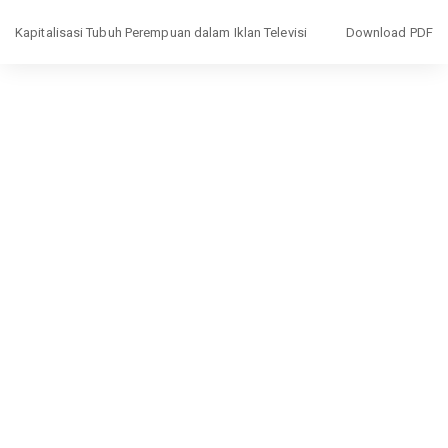
Return
Download
Kapitalisasi Tubuh Perempuan dalam Iklan Televisi
Download PDF
to
Article
Details