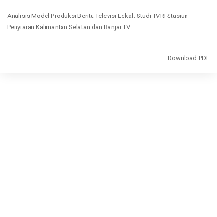
Return
Analisis Model Produksi Berita Televisi Lokal: Studi TVRI Stasiun
to
Penyiaran Kalimantan Selatan dan Banjar TV
Article
Details
Download
Download PDF