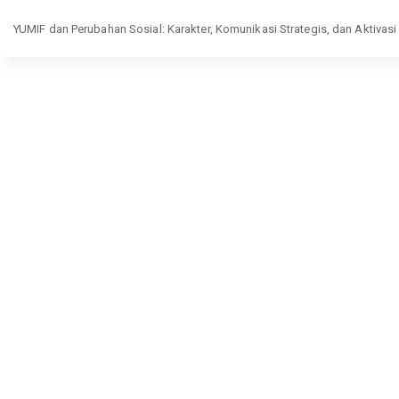
Return
YUMIF dan Perubahan Sosial: Karakter, Komunikasi Strategis, dan Aktivasi 
to
Article
Details