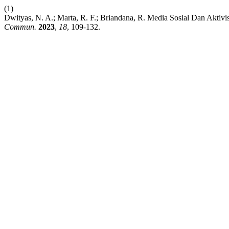
(1)
Dwityas, N. A.; Marta, R. F.; Briandana, R. Media Sosial Dan Akti
Commun.
2023
,
18
, 109-132.