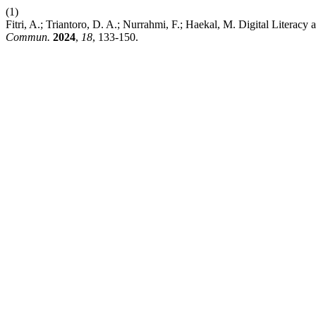
(1)
Fitri, A.; Triantoro, D. A.; Nurrahmi, F.; Haekal, M. Digital Liter
Commun.
2024
,
18
, 133-150.