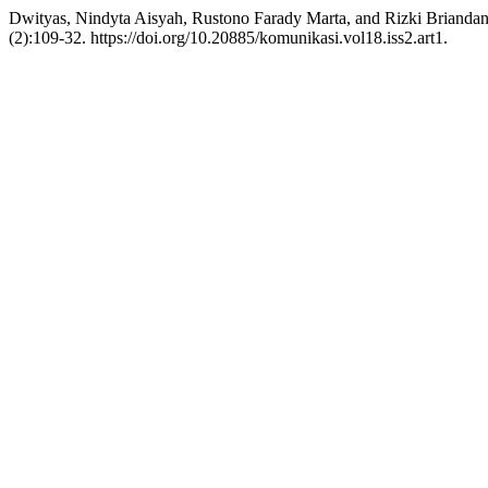
Dwityas, Nindyta Aisyah, Rustono Farady Marta, and Rizki Brianda
(2):109-32. https://doi.org/10.20885/komunikasi.vol18.iss2.art1.