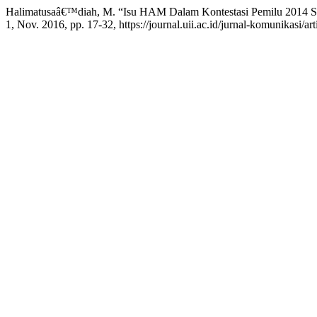
Halimatusaâ€™diah, M. “Isu HAM Dalam Kontestasi Pemilu 2014 S
1, Nov. 2016, pp. 17-32, https://journal.uii.ac.id/jurnal-komunikasi/ar