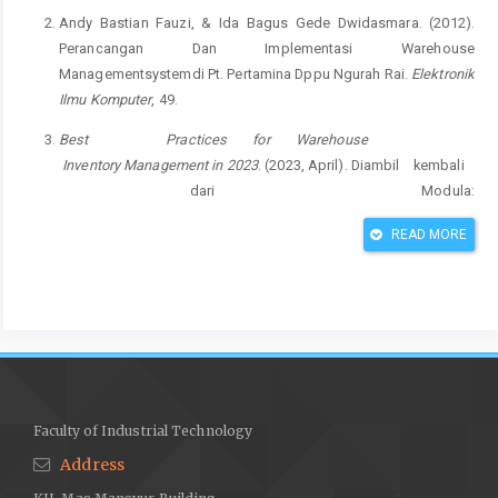
Andy Bastian Fauzi, & Ida Bagus Gede Dwidasmara. (2012).
Perancangan Dan Implementasi Warehouse
Managementsystemdi Pt. Pertamina Dppu Ngurah Rai.
Elektronik
Ilmu Komputer
, 49.
Best
Practices for Warehouse
Inventory Management in 2023
. (2023, April). Diambil kembali
dari Modula:
https://modula.us/blog/warehouse-
inventory-management/
READ MORE
Eving, P. (2020).
Perancangan sistem manajemen pergudangan
di Laris Elektronik Solo.
Diambil kembali dari
https://dewey.petra.ac.id/catalog/digit
al/preview?id=2174754
Firdaus, K., P. S., & M. S. (2020).
Perancangan Tata Letak Fasilitas Usulan Menggunakan Metode
Blocplan Untuk Meminimasi Jarak
Faculty of Industrial Technology
Perpindahan Material.
Seminar dan
Address