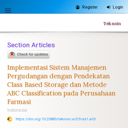
Quick
Register
Login
jump
Toggle
to
navigation
Teknoin
page
content
Main
Section Articles
Navigation
Main
Content
Implementasi Sistem Manajemen
Sidebar
Pergudangan dengan Pendekatan
Class Based Storage dan Metode
ABC Classification pada Perusahaan
Farmasi
Indonesia
https://doi.org/10.20885/teknoin.vol29.iss1.art3