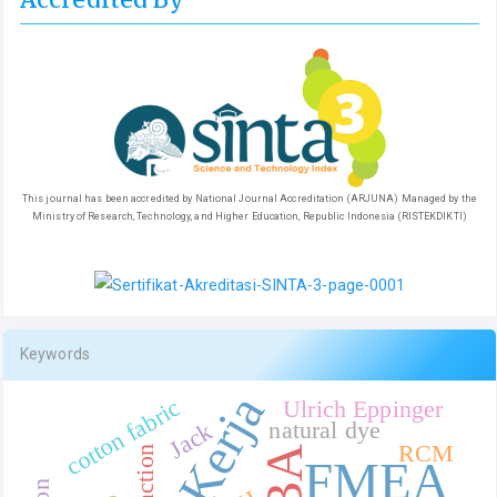
This journal has been accredited by National Journal Accreditation (ARJUNA) Managed by the
Ministry of Research, Technology, and Higher Education, Republic Indonesia (RISTEKDIKTI)
Keywords
cotton fabric
Ulrich Eppinger
natural dye
Jack
RCM
extraction
FMEA