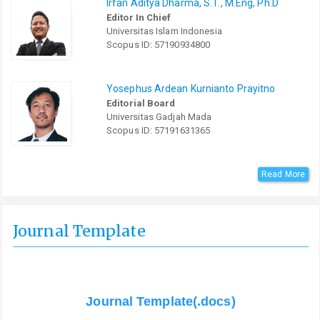
Irfan Aditya Dharma, S.T., M.Eng, Ph.D
Editor In Chief
Universitas Islam Indonesia
Scopus ID: 57190934800
Yosephus Ardean Kurnianto Prayitno
Editorial Board
Universitas Gadjah Mada
Scopus ID: 57191631365
Read More
Journal Template
Journal Template(.docs)