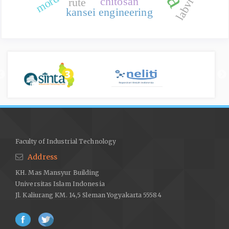
labview
chitosan
rute
kansei engineering
Faculty of Industrial Technology
Address
KH. Mas Mansyur Building
Universitas Islam Indonesia
Jl. Kaliurang KM. 14,5 Sleman Yogyakarta 55584