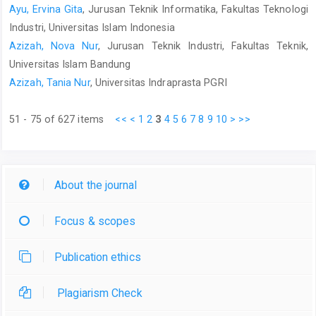
Ayu, Ervina Gita
, Jurusan Teknik Informatika, Fakultas Teknologi
Industri, Universitas Islam Indonesia
Azizah, Nova Nur
, Jurusan Teknik Industri, Fakultas Teknik,
Universitas Islam Bandung
Azizah, Tania Nur
, Universitas Indraprasta PGRI
51 - 75 of 627 items
<<
<
1
2
3
4
5
6
7
8
9
10
>
>>
About the journal
Focus & scopes
Publication ethics
Plagiarism Check