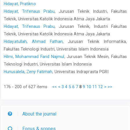
Hidayat, Pratikno
Hidayat, Trifenaus Prabu
, Jurusan Teknik Industri, Fakultas
Teknik, Universitas Katolik Indonesia Atma Jaya Jakarta
Hidayat, Trifenaus Prabu
, Jurusan Teknik, Industri Fakultas
Teknik, Universitas Katolik Indonesia Atma Jaya Jakarta
Hidayatullah, Ahmad Fathan
, Jurusan Teknik Informatika,
Fakultas Teknologi Industri, Universitas Islam Indonesia
Hilmi, Mohammad Farid Najmul
, Jurusan Teknik Mesin, Fakultas
Teknologi Industri, Universitas Islam Indonesia
Hunusalela, Zeny Fatimah
, Universitas Indraprasta PGRI
176 - 200 of 627 items
<<
<
3
4
5
6
7
8
9
10
11
12
>
>>
About the journal
Focus & scopes