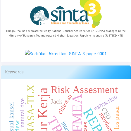
This journal has been accredited by National Journal Accreditation (ARJUNA) Managed by the
Ministry of Research, Technology, and Higher Education, Republic Indonesia (RISTEKDIKTI)
Keywords
Risk Assesment
NASA-TLX
Postur Kerja
chitosan
extraction
FMEA
Jack
natural dye
desain visual kansei
desain los pasar
REBA
CFD
mordant
TRIZ
labview
Losses