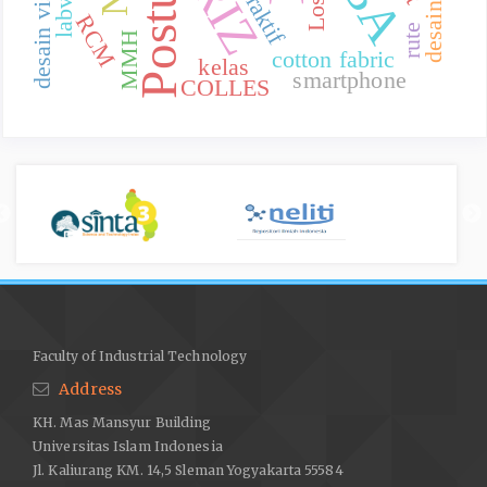
interaktif
RCM
rute
MMH
cotton fabric
kelas
smartphone
COLLES
Faculty of Industrial Technology
Address
KH. Mas Mansyur Building
Universitas Islam Indonesia
Jl. Kaliurang KM. 14,5 Sleman Yogyakarta 55584