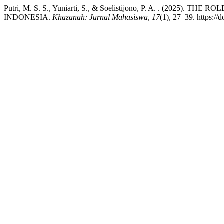
Putri, M. S. S., Yuniarti, S., & Soelistijono, P. A. . (202
INDONESIA.
Khazanah: Jurnal Mahasiswa
,
17
(1), 27–39. https://