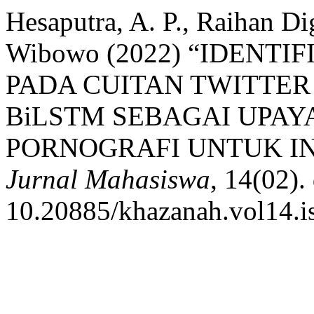
Hesaputra, A. P., Raihan D
Wibowo (2022) “IDENT
PADA CUITAN TWITTE
BiLSTM SEBAGAI UPA
PORNOGRAFI UNTUK I
Jurnal Mahasiswa
, 14(02).
10.20885/khazanah.vol14.is